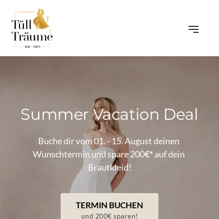
Summer 
Vacation 
Deal
Buche dir vom 01. - 15. August deinen 
Wunschtermin und spare 200
€*
 auf dein 
Brautkleid!
TERMIN BUCHEN
und 200€ sparen!