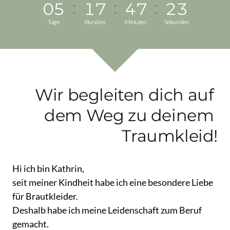
05
17
47
21
Tage
Stunden
Minuten
Sekunden
Wir begleiten dich auf 
dem Weg zu deinem 
Traumkleid!
Hi 
ich 
bin 
Kathrin,

seit 
meiner 
Kindheit 
habe 
ich 
eine 
besondere 
Liebe 
für 
Brautkleider. 
Deshalb 
habe 
ich 
meine 
Leidenschaft 
zum 
Beruf 
gemacht.
