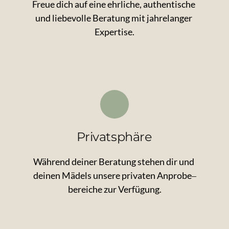
Freue 
dich 
auf 
eine 
ehrliche, 
authentische 
und 
liebevolle 
Beratung 
mit 
jahrelanger 
Expertise.
Privatsphäre
Während 
deiner 
Beratung 
stehen 
dir 
und 
deinen 
Mädels 
unsere 
privaten 
Anprobe‒
bereiche 
zur 
Verfügung.