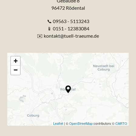
Gebäude 8

96472 Rödental
📞 09563 - 5113243
📱 0151 - 12383084
✉️ kontakt@tuell-traeume.de
+
−
Leaflet
| ©
OpenStreetMap
contributors ©
CARTO