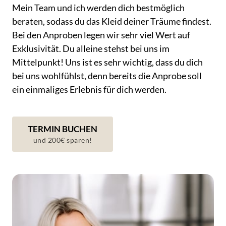
Mein 
Team 
und 
ich 
werden 
dich 
bestmöglich 
beraten, 
sodass 
du 
das 
Kleid 
deiner 
Träume 
findest. 
Bei 
den 
Anproben 
legen 
wir 
sehr 
viel 
Wert 
auf 
Exklusivität. 
Du 
alleine 
stehst 
bei 
uns 
im 
Mittelpunkt! 
Uns 
ist 
es 
sehr 
wichtig, 
dass 
du 
dich 
bei 
uns 
wohlfühlst, 
denn 
bereits 
die 
Anprobe 
soll 
ein 
einmaliges 
Erlebnis 
für 
dich 
werden.
TERMIN BUCHEN
und 200€ sparen!