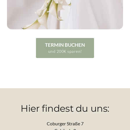
TERMIN BUCHEN
und 200€ sparen!
* 
gültig 
für 
alle 
Brautkleider 
ab 
1.500€
Hier findest du uns:
Coburger Straße 7
